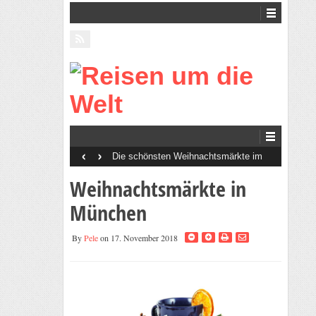
‹
›
Die schönsten Weihnachtsmärkte im
Erzgebirge
Weihnachtsmärkte in
München
By
Pele
on 17. November 2018